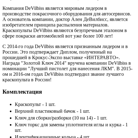
Компания DeVilbiss является мировым лидером в
производстве покрасочного оборудования для автосервисов.
А основатель компании, доктор Ален ДеВилбисс, является
изобретателем принципа распыления материалов.
Краскопульты DeVilbiss являются безупречным эталоном в
сфере покраски автомобилей вот уже более 100 лет!
С 2014-го года DeVilbiss является признанным лидером и в
России. Это подтверждает Диплом, полученный на
прошедшей в Крокус-Экспо выставке «ИНТЕРАВТО».
Награда "Золотой Ключ 2014" вручена компании DeVilbiss в
номинации "Лучший пистолет для нанесения ЛКМ". В 2015-
ом и 2016-ом годах DeVilbiss подтвердил звание лучшего
краскопульта в России!
Комплектация
Краскопульт - 1 шт.
Верхний пластиковый бачок - 1 шт.
Ключ для сборки/разборки (10 на 14) - 1 шт.
Ключ торкс для замены уплотнителя иглы и курка - 1
шт.
Идентификационные кольца - 4 шт.