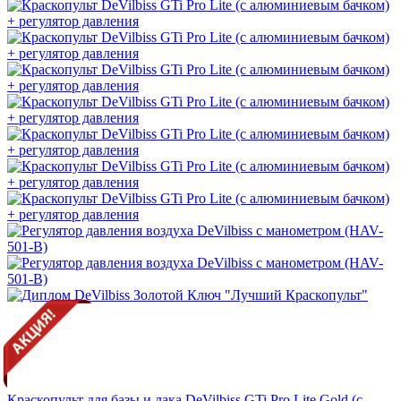
Краскопульт для базы и лака DeVilbiss GTi Pro Lite Gold (с