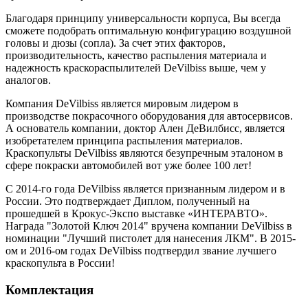
Благодаря принципу универсальности корпуса, Вы всегда
сможете подобрать оптимальную конфигурацию воздушной
головы и дюзы (сопла). За счет этих факторов,
производительность, качество распыления материала и
надежность краскораспылителей DeVilbiss выше, чем у
аналогов.
Компания DeVilbiss является мировым лидером в
производстве покрасочного оборудования для автосервисов.
А основатель компании, доктор Ален ДеВилбисс, является
изобретателем принципа распыления материалов.
Краскопульты DeVilbiss являются безупречным эталоном в
сфере покраски автомобилей вот уже более 100 лет!
С 2014-го года DeVilbiss является признанным лидером и в
России. Это подтверждает Диплом, полученный на
прошедшей в Крокус-Экспо выставке «ИНТЕРАВТО».
Награда "Золотой Ключ 2014" вручена компании DeVilbiss в
номинации "Лучший пистолет для нанесения ЛКМ". В 2015-
ом и 2016-ом годах DeVilbiss подтвердил звание лучшего
краскопульта в России!
Комплектация