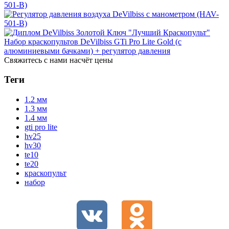
Набор краскопультов DeVilbiss GTi Pro Lite Gold (с
алюминиевыми бачками) + регулятор давления
Свяжитесь с нами насчёт цены
Теги
1.2 мм
1.3 мм
1.4 мм
gti pro lite
hv25
hv30
te10
te20
краскопульт
набор