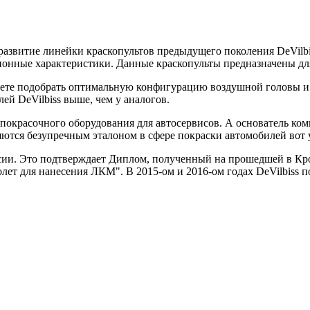
 развитие линейки краскопультов предыдущего поколения DeVilbis
онные характеристики. Данные краскопульты предназначены для
ете подобрать оптимальную конфигурацию воздушной головы и дю
ей DeVilbiss выше, чем у аналогов.
покрасочного оборудования для автосервисов. А основатель ком
ются безупречным эталоном в сфере покраски автомобилей вот у
России. Это подтверждает Диплом, полученный на прошедшей в
ет для нанесения ЛКМ". В 2015-ом и 2016-ом годах DeVilbiss п
.