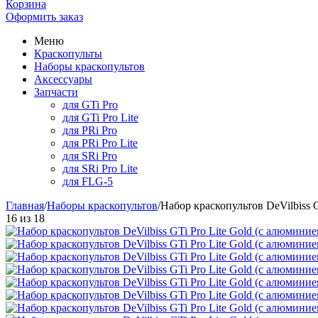
Корзина
Оформить заказ
Меню
Краскопульты
Наборы краскопультов
Аксессуары
Запчасти
для GTi Pro
для GTi Pro Lite
для PRi Pro
для PRi Pro Lite
для SRi Pro
для SRi Pro Lite
для FLG-5
Главная
/
Наборы краскопультов
/
Набор краскопультов DeVilbiss 
16
из
18